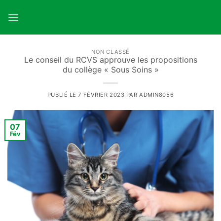
Passer
au
contenu
NON CLASSÉ
Le conseil du RCVS approuve les propositions
du collège « Sous Soins »
PUBLIÉ LE
7 FÉVRIER 2023
PAR
ADMIN8056
07
Fév