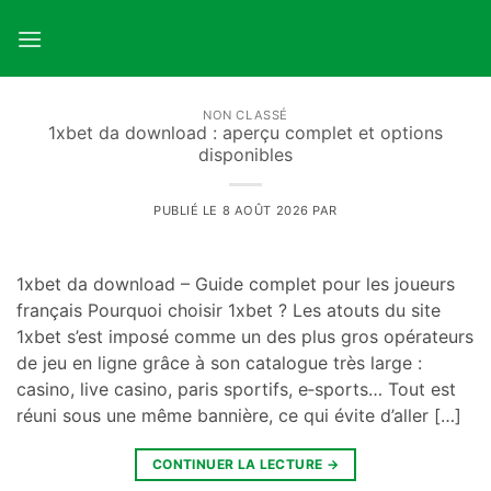
Passer
au
contenu
NON CLASSÉ
1xbet da download : aperçu complet et options
disponibles
PUBLIÉ LE
8 AOÛT 2026
PAR
1xbet da download – Guide complet pour les joueurs
français Pourquoi choisir 1xbet ? Les atouts du site
1xbet s’est imposé comme un des plus gros opérateurs
de jeu en ligne grâce à son catalogue très large :
casino, live casino, paris sportifs, e‑sports… Tout est
réuni sous une même bannière, ce qui évite d’aller […]
CONTINUER LA LECTURE
→