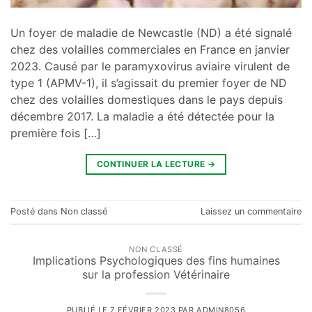
Un foyer de maladie de Newcastle (ND) a été signalé
chez des volailles commerciales en France en janvier
2023. Causé par le paramyxovirus aviaire virulent de
type 1 (APMV-1), il s’agissait du premier foyer de ND
chez des volailles domestiques dans le pays depuis
décembre 2017. La maladie a été détectée pour la
première fois […]
CONTINUER LA LECTURE
→
Posté dans
Non classé
Laissez un commentaire
NON CLASSÉ
Implications Psychologiques des fins humaines
sur la profession Vétérinaire
PUBLIÉ LE
7 FÉVRIER 2023
PAR
ADMIN8056