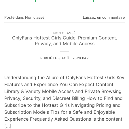
Posté dans
Non classé
Laissez un commentaire
NON CLASSÉ
OnlyFans Hottest Girls Guide: Premium Content,
Privacy, and Mobile Access
PUBLIÉ LE
8 AOÛT 2026
PAR
Understanding the Allure of OnlyFans Hottest Girls Key
Features and Experience You Can Expect Content
Library & Variety Mobile Access and Private Browsing
Privacy, Security, and Discreet Billing How to Find and
Subscribe to the Hottest Girls Navigating Pricing and
Subscription Models Tips for a Safe and Enjoyable
Experience Frequently Asked Questions Is the content
[…]