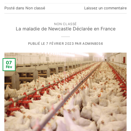
Posté dans
Non classé
Laissez un commentaire
NON CLASSÉ
La maladie de Newcastle Déclarée en France
PUBLIÉ LE
7 FÉVRIER 2023
PAR
ADMIN8056
07
Fév