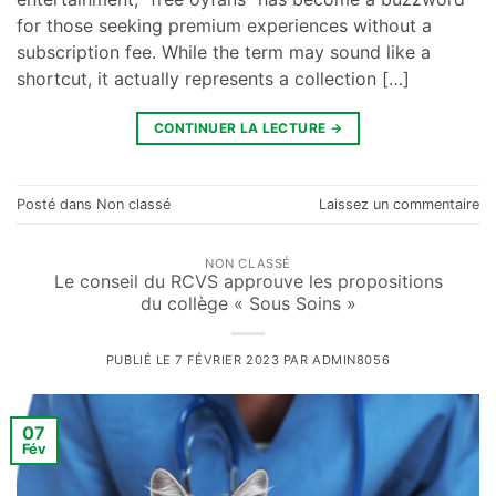
for those seeking premium experiences without a
subscription fee. While the term may sound like a
shortcut, it actually represents a collection […]
CONTINUER LA LECTURE
→
Posté dans
Non classé
Laissez un commentaire
NON CLASSÉ
Le conseil du RCVS approuve les propositions
du collège « Sous Soins »
PUBLIÉ LE
7 FÉVRIER 2023
PAR
ADMIN8056
07
Fév