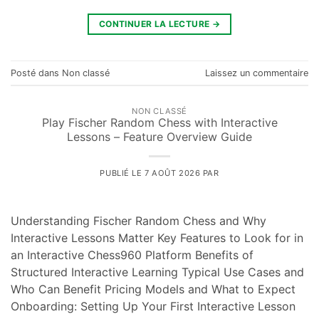
CONTINUER LA LECTURE
→
Posté dans
Non classé
Laissez un commentaire
NON CLASSÉ
Play Fischer Random Chess with Interactive
Lessons – Feature Overview Guide
PUBLIÉ LE
7 AOÛT 2026
PAR
Understanding Fischer Random Chess and Why
Interactive Lessons Matter Key Features to Look for in
an Interactive Chess960 Platform Benefits of
Structured Interactive Learning Typical Use Cases and
Who Can Benefit Pricing Models and What to Expect
Onboarding: Setting Up Your First Interactive Lesson