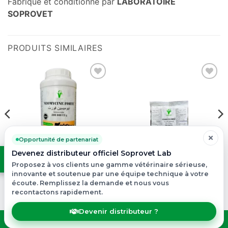
Fabriqué et conditionné par
LABORATOIRE
SOPROVET
PRODUITS SIMILAIRES
Add to
Add to
wishlist
wishlist
Opportunité de partenariat
Devenez distributeur officiel Soprovet Lab
Proposez à vos clients une gamme vétérinaire sérieuse,
NEOMYCINE FORTE
NEOMYCINE FORTE
innovante et soutenue par une équipe technique à votre
écoute. Remplissez la demande et nous vous
WSP
WSP
recontactons rapidement.
Devenir distributeur ?
Copyright 2026 ©
SOPROVET LAB